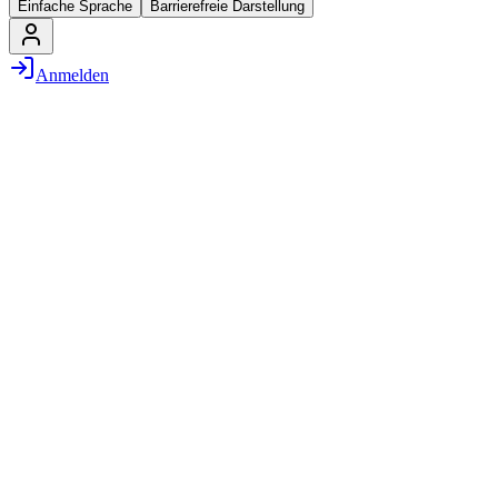
Einfache Sprache
Barrierefreie Darstellung
Anmelden
/
Jobs & Co
/
Stellenangebote
/
Administration
/
Werkstudent
(m/w/d) Projektassistenz im Startup-Gründerzentrum
vor 6 Wochen
·
noch 25 Tage
Wir wissen, wie aufwendig die Suche nach einem passenden Job als
Werkstudent (m/w/d) sein kann. Also kommen wir gleich zum
Punkt. Als Werkstudent (m/w/d) Projektassistenz übernimmst du
von Anfang an Verantwortung und bist ein vollwertiges Mitglied