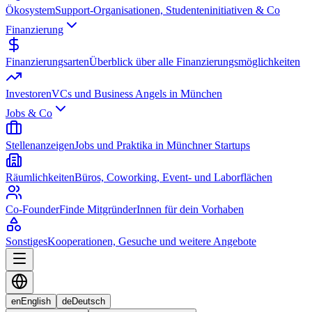
Ökosystem
Support-Organisationen, Studenteninitiativen & Co
Finanzierung
Finanzierungsarten
Überblick über alle Finanzierungsmöglichkeiten
Investoren
VCs und Business Angels in München
Jobs & Co
Stellenanzeigen
Jobs und Praktika in Münchner Startups
Räumlichkeiten
Büros, Coworking, Event- und Laborflächen
Co-Founder
Finde MitgründerInnen für dein Vorhaben
Sonstiges
Kooperationen, Gesuche und weitere Angebote
en
English
de
Deutsch