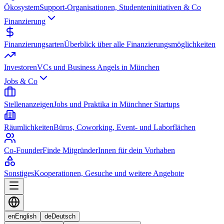
Ökosystem
Support-Organisationen, Studenteninitiativen & Co
Finanzierung
Finanzierungsarten
Überblick über alle Finanzierungsmöglichkeiten
Investoren
VCs und Business Angels in München
Jobs & Co
Stellenanzeigen
Jobs und Praktika in Münchner Startups
Räumlichkeiten
Büros, Coworking, Event- und Laborflächen
Co-Founder
Finde MitgründerInnen für dein Vorhaben
Sonstiges
Kooperationen, Gesuche und weitere Angebote
en
English
de
Deutsch