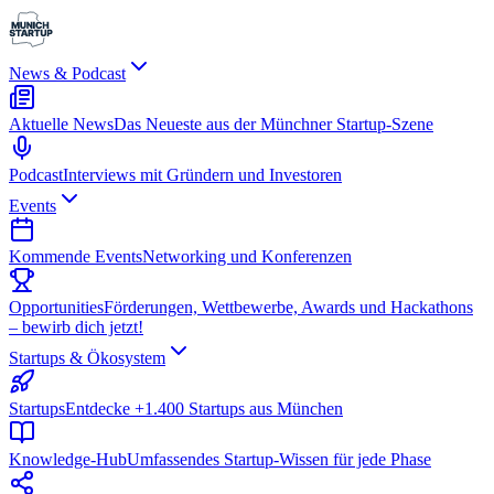
News & Podcast
Aktuelle News
Das Neueste aus der Münchner Startup-Szene
Podcast
Interviews mit Gründern und Investoren
Events
Kommende Events
Networking und Konferenzen
Opportunities
Förderungen, Wettbewerbe, Awards und Hackathons
– bewirb dich jetzt!
Startups & Ökosystem
Startups
Entdecke +1.400 Startups aus München
Knowledge-Hub
Umfassendes Startup-Wissen für jede Phase