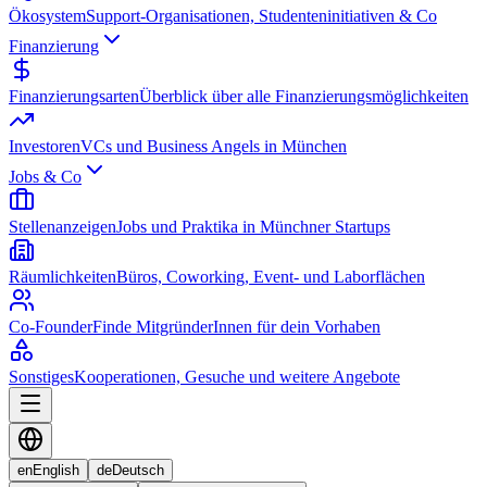
Ökosystem
Support-Organisationen, Studenteninitiativen & Co
Finanzierung
Finanzierungsarten
Überblick über alle Finanzierungsmöglichkeiten
Investoren
VCs und Business Angels in München
Jobs & Co
Stellenanzeigen
Jobs und Praktika in Münchner Startups
Räumlichkeiten
Büros, Coworking, Event- und Laborflächen
Co-Founder
Finde MitgründerInnen für dein Vorhaben
Sonstiges
Kooperationen, Gesuche und weitere Angebote
en
English
de
Deutsch