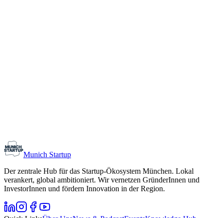
Du hast zwar keine eigene Business-Idee, aber Gründer-Qualitäten?
Auch dann bist Du bei unserem Pinboard genau richtig. Gib ein
kostenfreies Inserat mit Deinen Kompetenzen auf, wähle die
Branche, in der Du tätig werden möchtest aus und erkläre der
Community, warum Du der perfekte Co-Founder bist. Unser
Pinboard ermöglicht Dir eine erste Sichtbarkeit in die Münchner
Startup-Szene.
Du steckst voller Wissen und Tatendrang, das Dasein als Co-
Founder ist aber nicht das Richtige für dich? Wirf einen Blick in die
Stellenanzeigen
unseres Pinboards oder durchstöbere Gesuche nach
Mentoren, Beratern und Experten unter
„Sonstiges“
.
Munich Startup
Der zentrale Hub für das Startup-Ökosystem München. Lokal
verankert, global ambitioniert. Wir vernetzen GründerInnen und
InvestorInnen und fördern Innovation in der Region.