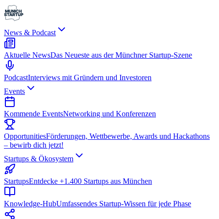
News & Podcast
Aktuelle News
Das Neueste aus der Münchner Startup-Szene
Podcast
Interviews mit Gründern und Investoren
Events
Kommende Events
Networking und Konferenzen
Opportunities
Förderungen, Wettbewerbe, Awards und Hackathons
– bewirb dich jetzt!
Startups & Ökosystem
Startups
Entdecke +1.400 Startups aus München
Knowledge-Hub
Umfassendes Startup-Wissen für jede Phase