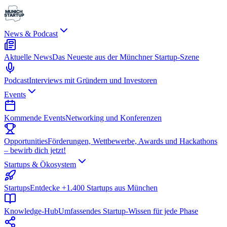
News & Podcast
Aktuelle News
Das Neueste aus der Münchner Startup-Szene
Podcast
Interviews mit Gründern und Investoren
Events
Kommende Events
Networking und Konferenzen
Opportunities
Förderungen, Wettbewerbe, Awards und Hackathons
– bewirb dich jetzt!
Startups & Ökosystem
Startups
Entdecke +1.400 Startups aus München
Knowledge-Hub
Umfassendes Startup-Wissen für jede Phase