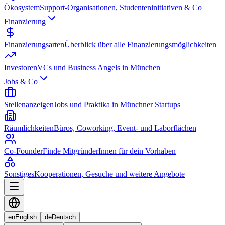
Ökosystem
Support-Organisationen, Studenteninitiativen & Co
Finanzierung
Finanzierungsarten
Überblick über alle Finanzierungsmöglichkeiten
Investoren
VCs und Business Angels in München
Jobs & Co
Stellenanzeigen
Jobs und Praktika in Münchner Startups
Räumlichkeiten
Büros, Coworking, Event- und Laborflächen
Co-Founder
Finde MitgründerInnen für dein Vorhaben
Sonstiges
Kooperationen, Gesuche und weitere Angebote
en
English
de
Deutsch