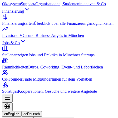
Ökosystem
Support-Organisationen, Studenteninitiativen & Co
Finanzierung
Finanzierungsarten
Überblick über alle Finanzierungsmöglichkeiten
Investoren
VCs und Business Angels in München
Jobs & Co
Stellenanzeigen
Jobs und Praktika in Münchner Startups
Räumlichkeiten
Büros, Coworking, Event- und Laborflächen
Co-Founder
Finde MitgründerInnen für dein Vorhaben
Sonstiges
Kooperationen, Gesuche und weitere Angebote
en
English
de
Deutsch