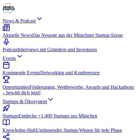
News & Podcast
Aktuelle News
Das Neueste aus der Münchner Startup-Szene
Podcast
Interviews mit Gründern und Investoren
Events
Kommende Events
Networking und Konferenzen
Opportunities
Förderungen, Wettbewerbe, Awards und Hackathons
– bewirb dich jetzt!
Startups & Ökosystem
Startups
Entdecke +1.400 Startups aus München
Knowledge-Hub
Umfassendes Startup-Wissen für jede Phase