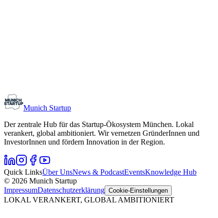
Monthly Meetup: Erfinder Verein / Inventors Associa
11. August 2026
19:00 – 22:30
Ristorante Firenze, München
Early-Stage
Gründungsinteressierte
Munich Startup
Der zentrale Hub für das Startup-Ökosystem München. Lokal
verankert, global ambitioniert. Wir vernetzen GründerInnen und
InvestorInnen und fördern Innovation in der Region.
Quick Links
Über Uns
News & Podcast
Events
Knowledge Hub
© 2026 Munich Startup
Impressum
Datenschutzerklärung
Cookie-Einstellungen
LOKAL VERANKERT, GLOBAL AMBITIONIERT