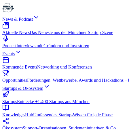
News & Podcast
Aktuelle News
Das Neueste aus der Münchner Startup-Szene
Podcast
Interviews mit Gründern und Investoren
Events
Kommende Events
Networking und Konferenzen
Opportunities
Förderungen, Wettbewerbe, Awards und Hackathons – be
Startups & Ökosystem
Startups
Entdecke +1.400 Startups aus München
Knowledge-Hub
Umfassendes Startup-Wissen für jede Phase
Ökosystem
Support-Organisationen, Studenteninitiativen & Co