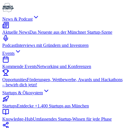
News & Podcast
Aktuelle News
Das Neueste aus der Münchner Startup-Szene
Podcast
Interviews mit Gründern und Investoren
Events
Kommende Events
Networking und Konferenzen
Opportunities
Förderungen, Wettbewerbe, Awards und Hackathons
– bewirb dich jetzt!
Startups & Ökosystem
Startups
Entdecke +1.400 Startups aus München
Knowledge-Hub
Umfassendes Startup-Wissen für jede Phase