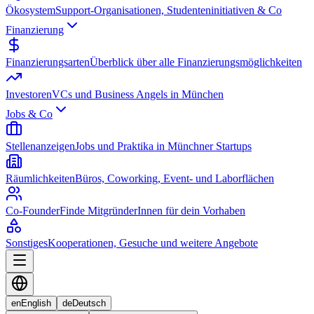
Ökosystem
Support-Organisationen, Studenteninitiativen & Co
Finanzierung
Finanzierungsarten
Überblick über alle Finanzierungsmöglichkeiten
Investoren
VCs und Business Angels in München
Jobs & Co
Stellenanzeigen
Jobs und Praktika in Münchner Startups
Räumlichkeiten
Büros, Coworking, Event- und Laborflächen
Co-Founder
Finde MitgründerInnen für dein Vorhaben
Sonstiges
Kooperationen, Gesuche und weitere Angebote
en
English
de
Deutsch