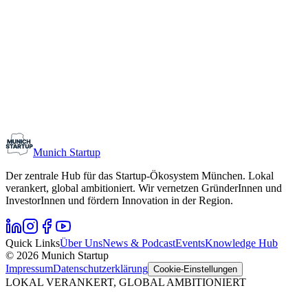
Monthly Meetup: Erfinder Verein / Inventors Associa
11. August 2026
19:00 – 22:30
Ristorante Firenze, München
Early-Stage
Gründungsinteressierte
Munich Startup
Der zentrale Hub für das Startup-Ökosystem München. Lokal
verankert, global ambitioniert. Wir vernetzen GründerInnen und
InvestorInnen und fördern Innovation in der Region.
Quick Links
Über Uns
News & Podcast
Events
Knowledge Hub
© 2026 Munich Startup
Impressum
Datenschutzerklärung
Cookie-Einstellungen
LOKAL VERANKERT, GLOBAL AMBITIONIERT