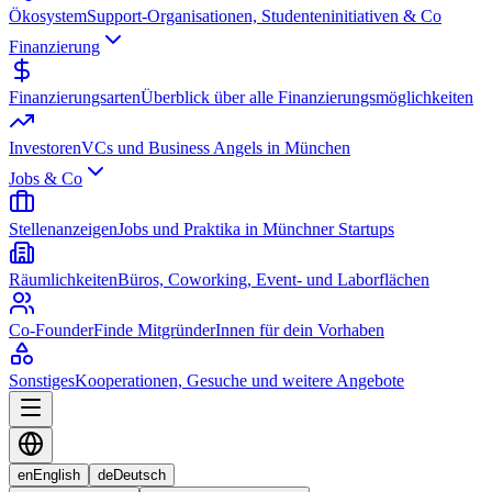
Ökosystem
Support-Organisationen, Studenteninitiativen & Co
Finanzierung
Finanzierungsarten
Überblick über alle Finanzierungsmöglichkeiten
Investoren
VCs und Business Angels in München
Jobs & Co
Stellenanzeigen
Jobs und Praktika in Münchner Startups
Räumlichkeiten
Büros, Coworking, Event- und Laborflächen
Co-Founder
Finde MitgründerInnen für dein Vorhaben
Sonstiges
Kooperationen, Gesuche und weitere Angebote
en
English
de
Deutsch