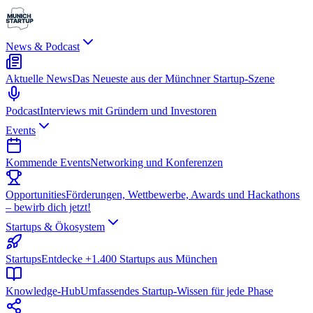
News & Podcast
Aktuelle News
Das Neueste aus der Münchner Startup-Szene
Podcast
Interviews mit Gründern und Investoren
Events
Kommende Events
Networking und Konferenzen
Opportunities
Förderungen, Wettbewerbe, Awards und Hackathons
– bewirb dich jetzt!
Startups & Ökosystem
Startups
Entdecke +1.400 Startups aus München
Knowledge-Hub
Umfassendes Startup-Wissen für jede Phase