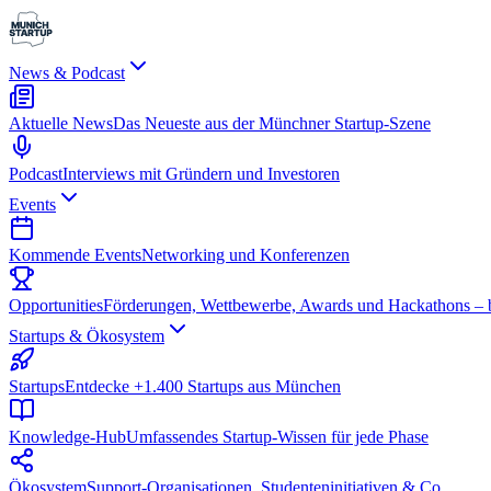
News & Podcast
Aktuelle News
Das Neueste aus der Münchner Startup-Szene
Podcast
Interviews mit Gründern und Investoren
Events
Kommende Events
Networking und Konferenzen
Opportunities
Förderungen, Wettbewerbe, Awards und Hackathons – be
Startups & Ökosystem
Startups
Entdecke +1.400 Startups aus München
Knowledge-Hub
Umfassendes Startup-Wissen für jede Phase
Ökosystem
Support-Organisationen, Studenteninitiativen & Co