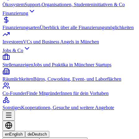
Ökosystem
Support-Organisationen, Studenteninitiativen & Co
Finanzierung
Finanzierungsarten
Überblick über alle Finanzierungsmöglichkeiten
Investoren
VCs und Business Angels in München
Jobs & Co
Stellenanzeigen
Jobs und Praktika in Münchner Startups
Räumlichkeiten
Büros, Coworking, Event- und Laborflächen
Co-Founder
Finde MitgründerInnen für dein Vorhaben
Sonstiges
Kooperationen, Gesuche und weitere Angebote
en
English
de
Deutsch