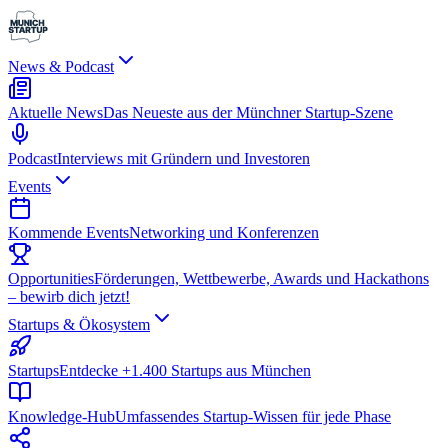
News & Podcast
Aktuelle News
Das Neueste aus der Münchner Startup-Szene
Podcast
Interviews mit Gründern und Investoren
Events
Kommende Events
Networking und Konferenzen
Opportunities
Förderungen, Wettbewerbe, Awards und Hackathons
– bewirb dich jetzt!
Startups & Ökosystem
Startups
Entdecke +1.400 Startups aus München
Knowledge-Hub
Umfassendes Startup-Wissen für jede Phase