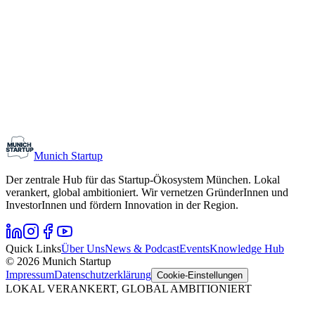
Monthly Meetup: Erfinder Verein / Inventors Associa
11. August 2026
19:00 – 22:30
Ristorante Firenze, München
Early-Stage
Gründungsinteressierte
Munich Startup
Der zentrale Hub für das Startup-Ökosystem München. Lokal
verankert, global ambitioniert. Wir vernetzen GründerInnen und
InvestorInnen und fördern Innovation in der Region.
Quick Links
Über Uns
News & Podcast
Events
Knowledge Hub
© 2026 Munich Startup
Impressum
Datenschutzerklärung
Cookie-Einstellungen
LOKAL VERANKERT, GLOBAL AMBITIONIERT