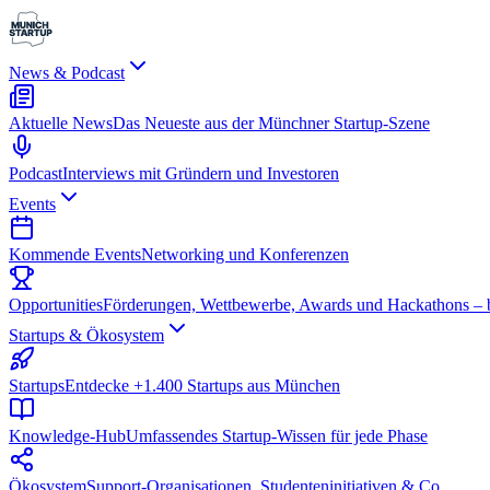
News & Podcast
Aktuelle News
Das Neueste aus der Münchner Startup-Szene
Podcast
Interviews mit Gründern und Investoren
Events
Kommende Events
Networking und Konferenzen
Opportunities
Förderungen, Wettbewerbe, Awards und Hackathons – be
Startups & Ökosystem
Startups
Entdecke +1.400 Startups aus München
Knowledge-Hub
Umfassendes Startup-Wissen für jede Phase
Ökosystem
Support-Organisationen, Studenteninitiativen & Co