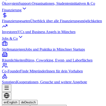
Ökosystem
Support-Organisationen, Studenteninitiativen & Co
Finanzierung
Finanzierungsarten
Überblick über alle Finanzierungsmöglichkeiten
Investoren
VCs und Business Angels in München
Jobs & Co
Stellenanzeigen
Jobs und Praktika in Münchner Startups
Räumlichkeiten
Büros, Coworking, Event- und Laborflächen
Co-Founder
Finde MitgründerInnen für dein Vorhaben
Sonstiges
Kooperationen, Gesuche und weitere Angebote
en
English
de
Deutsch