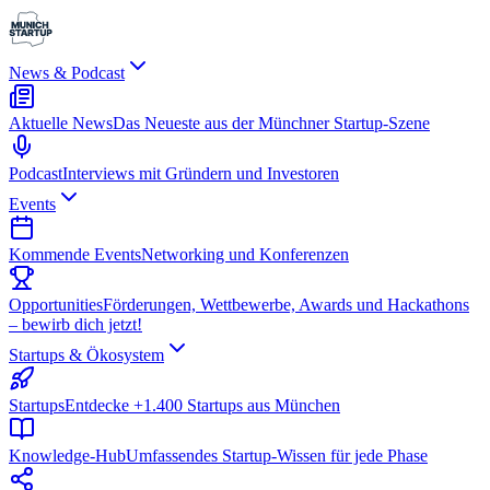
News & Podcast
Aktuelle News
Das Neueste aus der Münchner Startup-Szene
Podcast
Interviews mit Gründern und Investoren
Events
Kommende Events
Networking und Konferenzen
Opportunities
Förderungen, Wettbewerbe, Awards und Hackathons
– bewirb dich jetzt!
Startups & Ökosystem
Startups
Entdecke +1.400 Startups aus München
Knowledge-Hub
Umfassendes Startup-Wissen für jede Phase