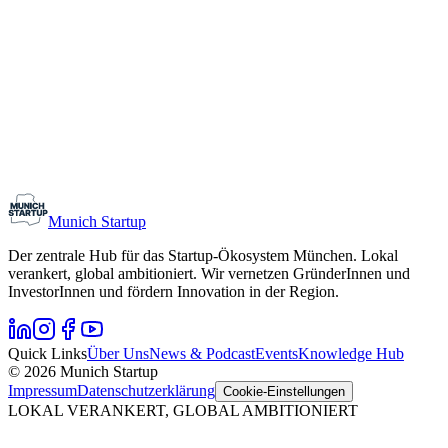
Monthly Meetup: Erfinder Verein / Inventors Associa
11. August 2026
19:00 – 22:30
Ristorante Firenze, München
Early-Stage
Gründungsinteressierte
Munich Startup
Der zentrale Hub für das Startup-Ökosystem München. Lokal
verankert, global ambitioniert. Wir vernetzen GründerInnen und
InvestorInnen und fördern Innovation in der Region.
Quick Links
Über Uns
News & Podcast
Events
Knowledge Hub
© 2026 Munich Startup
Impressum
Datenschutzerklärung
Cookie-Einstellungen
LOKAL VERANKERT, GLOBAL AMBITIONIERT