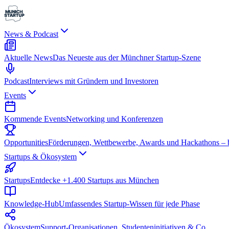
News & Podcast
Aktuelle News
Das Neueste aus der Münchner Startup-Szene
Podcast
Interviews mit Gründern und Investoren
Events
Kommende Events
Networking und Konferenzen
Opportunities
Förderungen, Wettbewerbe, Awards und Hackathons – be
Startups & Ökosystem
Startups
Entdecke +1.400 Startups aus München
Knowledge-Hub
Umfassendes Startup-Wissen für jede Phase
Ökosystem
Support-Organisationen, Studenteninitiativen & Co