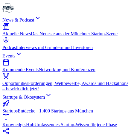
News & Podcast
Aktuelle News
Das Neueste aus der Münchner Startup-Szene
Podcast
Interviews mit Gründern und Investoren
Events
Kommende Events
Networking und Konferenzen
Opportunities
Förderungen, Wettbewerbe, Awards und Hackathons
– bewirb dich jetzt!
Startups & Ökosystem
Startups
Entdecke +1.400 Startups aus München
Knowledge-Hub
Umfassendes Startup-Wissen für jede Phase