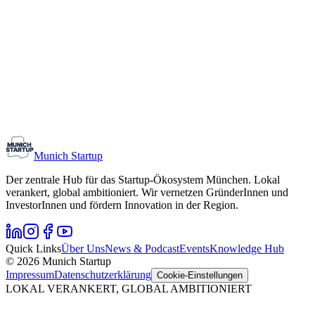
Monthly Meetup: Erfinder Verein / Inventors Associa
11. August 2026
19:00 – 22:30
Ristorante Firenze, München
Early-Stage
Gründungsinteressierte
Munich Startup
Der zentrale Hub für das Startup-Ökosystem München. Lokal
verankert, global ambitioniert. Wir vernetzen GründerInnen und
InvestorInnen und fördern Innovation in der Region.
Quick Links
Über Uns
News & Podcast
Events
Knowledge Hub
© 2026 Munich Startup
Impressum
Datenschutzerklärung
Cookie-Einstellungen
LOKAL VERANKERT, GLOBAL AMBITIONIERT