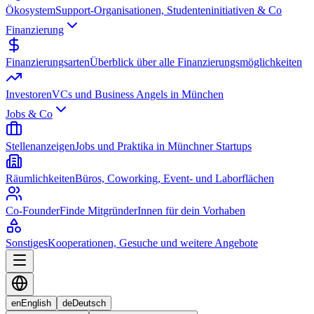
Ökosystem
Support-Organisationen, Studenteninitiativen & Co
Finanzierung
Finanzierungsarten
Überblick über alle Finanzierungsmöglichkeiten
Investoren
VCs und Business Angels in München
Jobs & Co
Stellenanzeigen
Jobs und Praktika in Münchner Startups
Räumlichkeiten
Büros, Coworking, Event- und Laborflächen
Co-Founder
Finde MitgründerInnen für dein Vorhaben
Sonstiges
Kooperationen, Gesuche und weitere Angebote
en
English
de
Deutsch