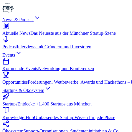
News & Podcast
Aktuelle News
Das Neueste aus der Münchner Startup-Szene
Podcast
Interviews mit Gründern und Investoren
Events
Kommende Events
Networking und Konferenzen
Opportunities
Förderungen, Wettbewerbe, Awards und Hackathons – be
Startups & Ökosystem
Startups
Entdecke +1.400 Startups aus München
Knowledge-Hub
Umfassendes Startup-Wissen für jede Phase
Ökosystem
Support-Organisationen, Studenteninitiativen & Co