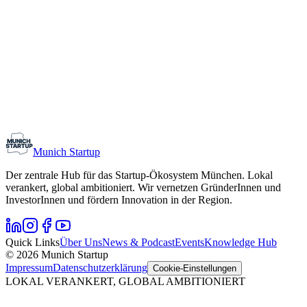
Monthly Meetup: Erfinder Verein / Inventors Associa
11. August 2026
19:00 – 22:30
Ristorante Firenze, München
Early-Stage
Gründungsinteressierte
Munich Startup
Der zentrale Hub für das Startup-Ökosystem München. Lokal
verankert, global ambitioniert. Wir vernetzen GründerInnen und
InvestorInnen und fördern Innovation in der Region.
Quick Links
Über Uns
News & Podcast
Events
Knowledge Hub
© 2026 Munich Startup
Impressum
Datenschutzerklärung
Cookie-Einstellungen
LOKAL VERANKERT, GLOBAL AMBITIONIERT