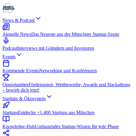
News & Podcast
Aktuelle News
Das Neueste aus der Münchner Startup-Szene
Podcast
Interviews mit Gründern und Investoren
Events
Kommende Events
Networking und Konferenzen
Opportunities
Förderungen, Wettbewerbe, Awards und Hackathons
– bewirb dich jetzt!
Startups & Ökosystem
Startups
Entdecke +1.400 Startups aus München
Knowledge-Hub
Umfassendes Startup-Wissen für jede Phase