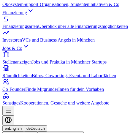
Ökosystem
Support-Organisationen, Studenteninitiativen & Co
Finanzierung
Finanzierungsarten
Überblick über alle Finanzierungsmöglichkeiten
Investoren
VCs und Business Angels in München
Jobs & Co
Stellenanzeigen
Jobs und Praktika in Münchner Startups
Räumlichkeiten
Büros, Coworking, Event- und Laborflächen
Co-Founder
Finde MitgründerInnen für dein Vorhaben
Sonstiges
Kooperationen, Gesuche und weitere Angebote
en
English
de
Deutsch