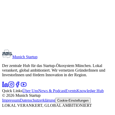
Monthly Meetup: Erfinder Verein / Inventors Associa
11. August 2026
19:00 – 22:30
Ristorante Firenze, München
Early-Stage
Gründungsinteressierte
Munich Startup
Der zentrale Hub für das Startup-Ökosystem München. Lokal
verankert, global ambitioniert. Wir vernetzen GründerInnen und
InvestorInnen und fördern Innovation in der Region.
Quick Links
Über Uns
News & Podcast
Events
Knowledge Hub
© 2026 Munich Startup
Impressum
Datenschutzerklärung
Cookie-Einstellungen
LOKAL VERANKERT, GLOBAL AMBITIONIERT