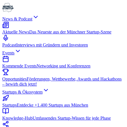
News & Podcast
Aktuelle News
Das Neueste aus der Münchner Startup-Szene
Podcast
Interviews mit Gründern und Investoren
Events
Kommende Events
Networking und Konferenzen
Opportunities
Förderungen, Wettbewerbe, Awards und Hackathons
– bewirb dich jetzt!
Startups & Ökosystem
Startups
Entdecke +1.400 Startups aus München
Knowledge-Hub
Umfassendes Startup-Wissen für jede Phase