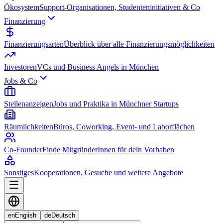
Ökosystem
Support-Organisationen, Studenteninitiativen & Co
Finanzierung
Finanzierungsarten
Überblick über alle Finanzierungsmöglichkeiten
Investoren
VCs und Business Angels in München
Jobs & Co
Stellenanzeigen
Jobs und Praktika in Münchner Startups
Räumlichkeiten
Büros, Coworking, Event- und Laborflächen
Co-Founder
Finde MitgründerInnen für dein Vorhaben
Sonstiges
Kooperationen, Gesuche und weitere Angebote
en
English
de
Deutsch