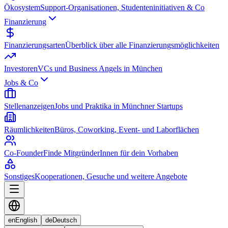
Ökosystem
Support-Organisationen, Studenteninitiativen & Co
Finanzierung
Finanzierungsarten
Überblick über alle Finanzierungsmöglichkeiten
Investoren
VCs und Business Angels in München
Jobs & Co
Stellenanzeigen
Jobs und Praktika in Münchner Startups
Räumlichkeiten
Büros, Coworking, Event- und Laborflächen
Co-Founder
Finde MitgründerInnen für dein Vorhaben
Sonstiges
Kooperationen, Gesuche und weitere Angebote
en
English
de
Deutsch