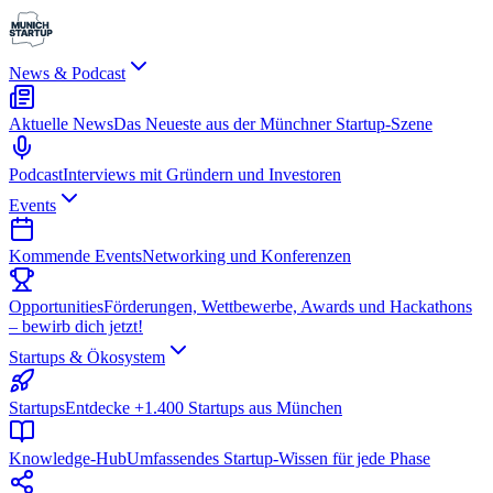
News & Podcast
Aktuelle News
Das Neueste aus der Münchner Startup-Szene
Podcast
Interviews mit Gründern und Investoren
Events
Kommende Events
Networking und Konferenzen
Opportunities
Förderungen, Wettbewerbe, Awards und Hackathons
– bewirb dich jetzt!
Startups & Ökosystem
Startups
Entdecke +1.400 Startups aus München
Knowledge-Hub
Umfassendes Startup-Wissen für jede Phase