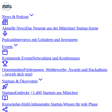
News & Podcast
Aktuelle News
Das Neueste aus der Münchner Startup-Szene
Podcast
Interviews mit Gründern und Investoren
Events
Kommende Events
Networking und Konferenzen
Opportunities
Förderungen, Wettbewerbe, Awards und Hackathons
– bewirb dich jetzt!
Startups & Ökosystem
Startups
Entdecke +1.400 Startups aus München
Knowledge-Hub
Umfassendes Startup-Wissen für jede Phase