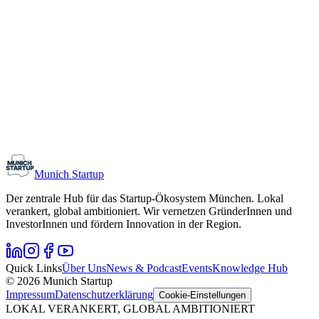
Networking
Monthly Meetup: Erfinder Verein / Inventors Associa
11. August 2026
19:00 – 22:30
Ristorante Firenze, München
Early-Stage
Gründungsinteressierte
Munich Startup
Der zentrale Hub für das Startup-Ökosystem München. Lokal
verankert, global ambitioniert. Wir vernetzen GründerInnen und
InvestorInnen und fördern Innovation in der Region.
Quick Links
Über Uns
News & Podcast
Events
Knowledge Hub
© 2026 Munich Startup
Impressum
Datenschutzerklärung
Cookie-Einstellungen
LOKAL VERANKERT, GLOBAL AMBITIONIERT