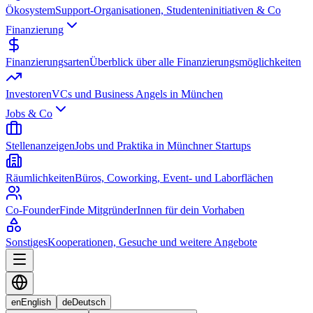
Ökosystem
Support-Organisationen, Studenteninitiativen & Co
Finanzierung
Finanzierungsarten
Überblick über alle Finanzierungsmöglichkeiten
Investoren
VCs und Business Angels in München
Jobs & Co
Stellenanzeigen
Jobs und Praktika in Münchner Startups
Räumlichkeiten
Büros, Coworking, Event- und Laborflächen
Co-Founder
Finde MitgründerInnen für dein Vorhaben
Sonstiges
Kooperationen, Gesuche und weitere Angebote
en
English
de
Deutsch