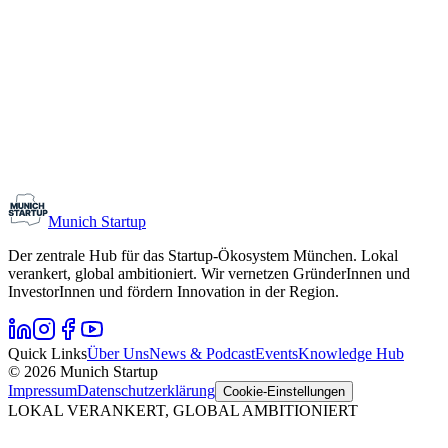
Monthly Meetup: Erfinder Verein / Inventors Associa
11. August 2026
19:00 – 22:30
Ristorante Firenze, München
Early-Stage
Gründungsinteressierte
Munich Startup
Der zentrale Hub für das Startup-Ökosystem München. Lokal
verankert, global ambitioniert. Wir vernetzen GründerInnen und
InvestorInnen und fördern Innovation in der Region.
Quick Links
Über Uns
News & Podcast
Events
Knowledge Hub
© 2026 Munich Startup
Impressum
Datenschutzerklärung
Cookie-Einstellungen
LOKAL VERANKERT, GLOBAL AMBITIONIERT