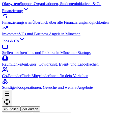
Ökosystem
Support-Organisationen, Studenteninitiativen & Co
Finanzierung
Finanzierungsarten
Überblick über alle Finanzierungsmöglichkeiten
Investoren
VCs und Business Angels in München
Jobs & Co
Stellenanzeigen
Jobs und Praktika in Münchner Startups
Räumlichkeiten
Büros, Coworking, Event- und Laborflächen
Co-Founder
Finde MitgründerInnen für dein Vorhaben
Sonstiges
Kooperationen, Gesuche und weitere Angebote
en
English
de
Deutsch