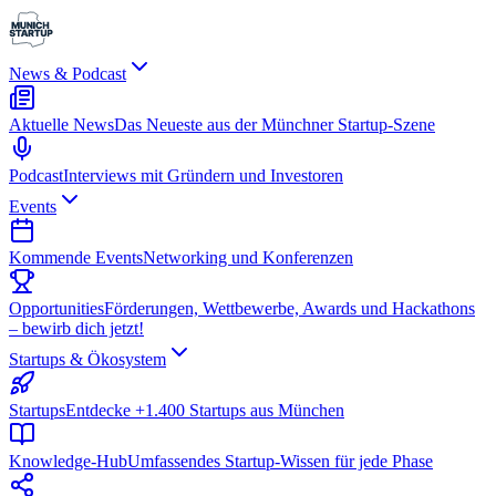
News & Podcast
Aktuelle News
Das Neueste aus der Münchner Startup-Szene
Podcast
Interviews mit Gründern und Investoren
Events
Kommende Events
Networking und Konferenzen
Opportunities
Förderungen, Wettbewerbe, Awards und Hackathons
– bewirb dich jetzt!
Startups & Ökosystem
Startups
Entdecke +1.400 Startups aus München
Knowledge-Hub
Umfassendes Startup-Wissen für jede Phase