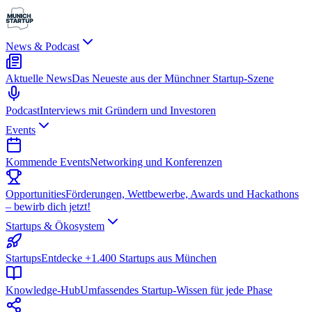
News & Podcast
Aktuelle News
Das Neueste aus der Münchner Startup-Szene
Podcast
Interviews mit Gründern und Investoren
Events
Kommende Events
Networking und Konferenzen
Opportunities
Förderungen, Wettbewerbe, Awards und Hackathons
– bewirb dich jetzt!
Startups & Ökosystem
Startups
Entdecke +1.400 Startups aus München
Knowledge-Hub
Umfassendes Startup-Wissen für jede Phase