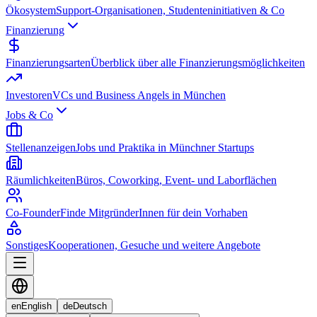
Ökosystem
Support-Organisationen, Studenteninitiativen & Co
Finanzierung
Finanzierungsarten
Überblick über alle Finanzierungsmöglichkeiten
Investoren
VCs und Business Angels in München
Jobs & Co
Stellenanzeigen
Jobs und Praktika in Münchner Startups
Räumlichkeiten
Büros, Coworking, Event- und Laborflächen
Co-Founder
Finde MitgründerInnen für dein Vorhaben
Sonstiges
Kooperationen, Gesuche und weitere Angebote
en
English
de
Deutsch