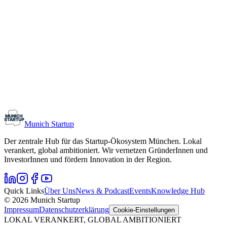
Networking
Monthly Meetup: Erfinder Verein / Inventors Associa
11. August 2026
19:00 – 22:30
Ristorante Firenze, München
Early-Stage
Gründungsinteressierte
Munich Startup
Der zentrale Hub für das Startup-Ökosystem München. Lokal
verankert, global ambitioniert. Wir vernetzen GründerInnen und
InvestorInnen und fördern Innovation in der Region.
Quick Links
Über Uns
News & Podcast
Events
Knowledge Hub
© 2026 Munich Startup
Impressum
Datenschutzerklärung
Cookie-Einstellungen
LOKAL VERANKERT, GLOBAL AMBITIONIERT