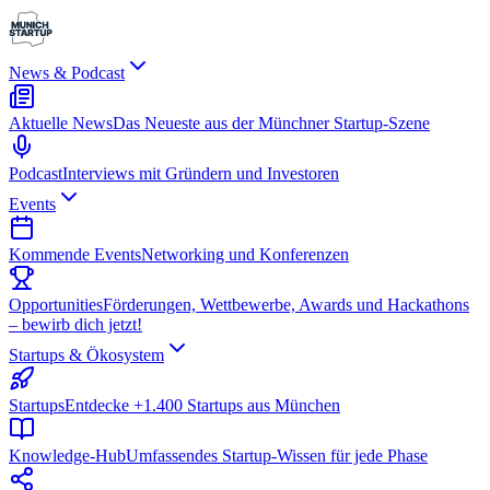
News & Podcast
Aktuelle News
Das Neueste aus der Münchner Startup-Szene
Podcast
Interviews mit Gründern und Investoren
Events
Kommende Events
Networking und Konferenzen
Opportunities
Förderungen, Wettbewerbe, Awards und Hackathons
– bewirb dich jetzt!
Startups & Ökosystem
Startups
Entdecke +1.400 Startups aus München
Knowledge-Hub
Umfassendes Startup-Wissen für jede Phase