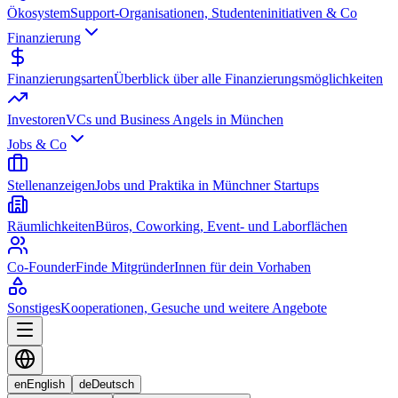
Ökosystem
Support-Organisationen, Studenteninitiativen & Co
Finanzierung
Finanzierungsarten
Überblick über alle Finanzierungsmöglichkeiten
Investoren
VCs und Business Angels in München
Jobs & Co
Stellenanzeigen
Jobs und Praktika in Münchner Startups
Räumlichkeiten
Büros, Coworking, Event- und Laborflächen
Co-Founder
Finde MitgründerInnen für dein Vorhaben
Sonstiges
Kooperationen, Gesuche und weitere Angebote
en
English
de
Deutsch