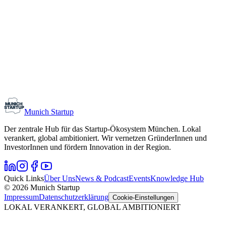
Monthly Meetup: Erfinder Verein / Inventors Associa
11. August 2026
19:00 – 22:30
Ristorante Firenze, München
Early-Stage
Gründungsinteressierte
Munich Startup
Der zentrale Hub für das Startup-Ökosystem München. Lokal
verankert, global ambitioniert. Wir vernetzen GründerInnen und
InvestorInnen und fördern Innovation in der Region.
Quick Links
Über Uns
News & Podcast
Events
Knowledge Hub
© 2026 Munich Startup
Impressum
Datenschutzerklärung
Cookie-Einstellungen
LOKAL VERANKERT, GLOBAL AMBITIONIERT