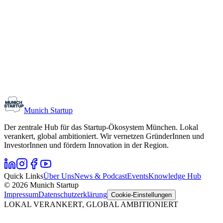
Monthly Meetup: Erfinder Verein / Inventors Associa
11. August 2026
19:00 – 22:30
Ristorante Firenze, München
Early-Stage
Gründungsinteressierte
Munich Startup
Der zentrale Hub für das Startup-Ökosystem München. Lokal
verankert, global ambitioniert. Wir vernetzen GründerInnen und
InvestorInnen und fördern Innovation in der Region.
Quick Links
Über Uns
News & Podcast
Events
Knowledge Hub
© 2026 Munich Startup
Impressum
Datenschutzerklärung
Cookie-Einstellungen
LOKAL VERANKERT, GLOBAL AMBITIONIERT