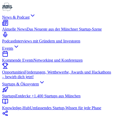
News & Podcast
Aktuelle News
Das Neueste aus der Münchner Startup-Szene
Podcast
Interviews mit Gründern und Investoren
Events
Kommende Events
Networking und Konferenzen
Opportunities
Förderungen, Wettbewerbe, Awards und Hackathons
– bewirb dich jetzt!
Startups & Ökosystem
Startups
Entdecke +1.400 Startups aus München
Knowledge-Hub
Umfassendes Startup-Wissen für jede Phase