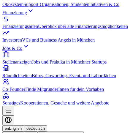
Ökosystem
Support-Organisationen, Studenteninitiativen & Co
Finanzierung
Finanzierungsarten
Überblick über alle Finanzierungsmöglichkeiten
Investoren
VCs und Business Angels in München
Jobs & Co
Stellenanzeigen
Jobs und Praktika in Münchner Startups
Räumlichkeiten
Büros, Coworking, Event- und Laborflächen
Co-Founder
Finde MitgründerInnen für dein Vorhaben
Sonstiges
Kooperationen, Gesuche und weitere Angebote
en
English
de
Deutsch