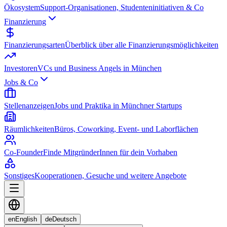
Ökosystem
Support-Organisationen, Studenteninitiativen & Co
Finanzierung
Finanzierungsarten
Überblick über alle Finanzierungsmöglichkeiten
Investoren
VCs und Business Angels in München
Jobs & Co
Stellenanzeigen
Jobs und Praktika in Münchner Startups
Räumlichkeiten
Büros, Coworking, Event- und Laborflächen
Co-Founder
Finde MitgründerInnen für dein Vorhaben
Sonstiges
Kooperationen, Gesuche und weitere Angebote
en
English
de
Deutsch