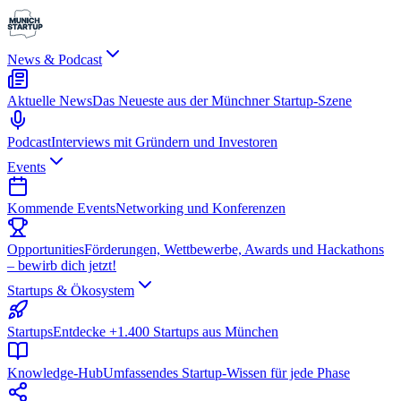
News & Podcast
Aktuelle News
Das Neueste aus der Münchner Startup-Szene
Podcast
Interviews mit Gründern und Investoren
Events
Kommende Events
Networking und Konferenzen
Opportunities
Förderungen, Wettbewerbe, Awards und Hackathons
– bewirb dich jetzt!
Startups & Ökosystem
Startups
Entdecke +1.400 Startups aus München
Knowledge-Hub
Umfassendes Startup-Wissen für jede Phase