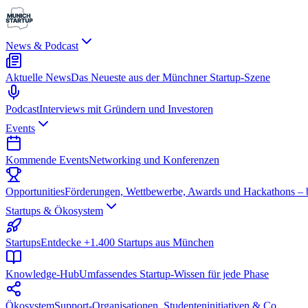
News & Podcast
Aktuelle News
Das Neueste aus der Münchner Startup-Szene
Podcast
Interviews mit Gründern und Investoren
Events
Kommende Events
Networking und Konferenzen
Opportunities
Förderungen, Wettbewerbe, Awards und Hackathons – be
Startups & Ökosystem
Startups
Entdecke +1.400 Startups aus München
Knowledge-Hub
Umfassendes Startup-Wissen für jede Phase
Ökosystem
Support-Organisationen, Studenteninitiativen & Co