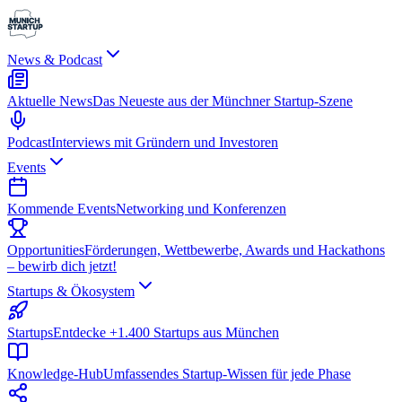
News & Podcast
Aktuelle News
Das Neueste aus der Münchner Startup-Szene
Podcast
Interviews mit Gründern und Investoren
Events
Kommende Events
Networking und Konferenzen
Opportunities
Förderungen, Wettbewerbe, Awards und Hackathons
– bewirb dich jetzt!
Startups & Ökosystem
Startups
Entdecke +1.400 Startups aus München
Knowledge-Hub
Umfassendes Startup-Wissen für jede Phase