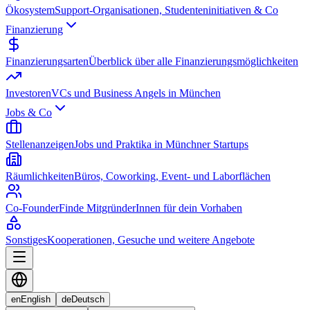
Ökosystem
Support-Organisationen, Studenteninitiativen & Co
Finanzierung
Finanzierungsarten
Überblick über alle Finanzierungsmöglichkeiten
Investoren
VCs und Business Angels in München
Jobs & Co
Stellenanzeigen
Jobs und Praktika in Münchner Startups
Räumlichkeiten
Büros, Coworking, Event- und Laborflächen
Co-Founder
Finde MitgründerInnen für dein Vorhaben
Sonstiges
Kooperationen, Gesuche und weitere Angebote
en
English
de
Deutsch