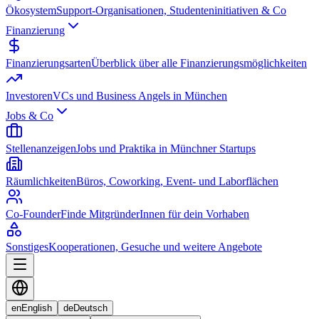
Ökosystem
Support-Organisationen, Studenteninitiativen & Co
Finanzierung
Finanzierungsarten
Überblick über alle Finanzierungsmöglichkeiten
Investoren
VCs und Business Angels in München
Jobs & Co
Stellenanzeigen
Jobs und Praktika in Münchner Startups
Räumlichkeiten
Büros, Coworking, Event- und Laborflächen
Co-Founder
Finde MitgründerInnen für dein Vorhaben
Sonstiges
Kooperationen, Gesuche und weitere Angebote
en
English
de
Deutsch