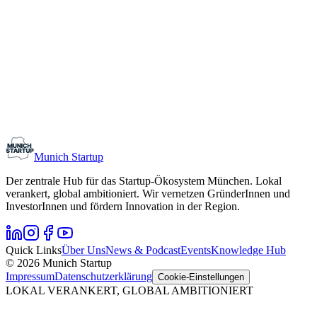
Monthly Meetup: Erfinder Verein / Inventors Associa
11. August 2026
19:00 – 22:30
Ristorante Firenze, München
Early-Stage
Gründungsinteressierte
Munich Startup
Der zentrale Hub für das Startup-Ökosystem München. Lokal
verankert, global ambitioniert. Wir vernetzen GründerInnen und
InvestorInnen und fördern Innovation in der Region.
Quick Links
Über Uns
News & Podcast
Events
Knowledge Hub
© 2026 Munich Startup
Impressum
Datenschutzerklärung
Cookie-Einstellungen
LOKAL VERANKERT, GLOBAL AMBITIONIERT