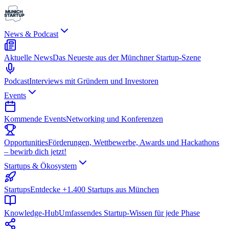
News & Podcast
Aktuelle News
Das Neueste aus der Münchner Startup-Szene
Podcast
Interviews mit Gründern und Investoren
Events
Kommende Events
Networking und Konferenzen
Opportunities
Förderungen, Wettbewerbe, Awards und Hackathons
– bewirb dich jetzt!
Startups & Ökosystem
Startups
Entdecke +1.400 Startups aus München
Knowledge-Hub
Umfassendes Startup-Wissen für jede Phase