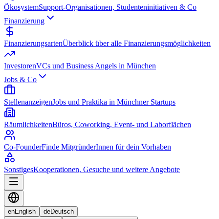
Ökosystem
Support-Organisationen, Studenteninitiativen & Co
Finanzierung
Finanzierungsarten
Überblick über alle Finanzierungsmöglichkeiten
Investoren
VCs und Business Angels in München
Jobs & Co
Stellenanzeigen
Jobs und Praktika in Münchner Startups
Räumlichkeiten
Büros, Coworking, Event- und Laborflächen
Co-Founder
Finde MitgründerInnen für dein Vorhaben
Sonstiges
Kooperationen, Gesuche und weitere Angebote
en
English
de
Deutsch