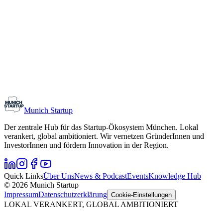
Monthly Meetup: Erfinder Verein / Inventors Associa
11. August 2026
19:00 – 22:30
Ristorante Firenze, München
Early-Stage
Gründungsinteressierte
Munich Startup
Der zentrale Hub für das Startup-Ökosystem München. Lokal
verankert, global ambitioniert. Wir vernetzen GründerInnen und
InvestorInnen und fördern Innovation in der Region.
Quick Links
Über Uns
News & Podcast
Events
Knowledge Hub
© 2026 Munich Startup
Impressum
Datenschutzerklärung
Cookie-Einstellungen
LOKAL VERANKERT, GLOBAL AMBITIONIERT