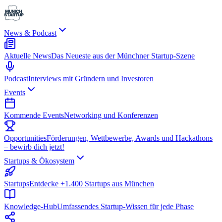
News & Podcast
Aktuelle News
Das Neueste aus der Münchner Startup-Szene
Podcast
Interviews mit Gründern und Investoren
Events
Kommende Events
Networking und Konferenzen
Opportunities
Förderungen, Wettbewerbe, Awards und Hackathons
– bewirb dich jetzt!
Startups & Ökosystem
Startups
Entdecke +1.400 Startups aus München
Knowledge-Hub
Umfassendes Startup-Wissen für jede Phase