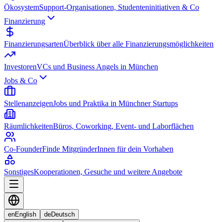
Ökosystem
Support-Organisationen, Studenteninitiativen & Co
Finanzierung
Finanzierungsarten
Überblick über alle Finanzierungsmöglichkeiten
Investoren
VCs und Business Angels in München
Jobs & Co
Stellenanzeigen
Jobs und Praktika in Münchner Startups
Räumlichkeiten
Büros, Coworking, Event- und Laborflächen
Co-Founder
Finde MitgründerInnen für dein Vorhaben
Sonstiges
Kooperationen, Gesuche und weitere Angebote
en
English
de
Deutsch