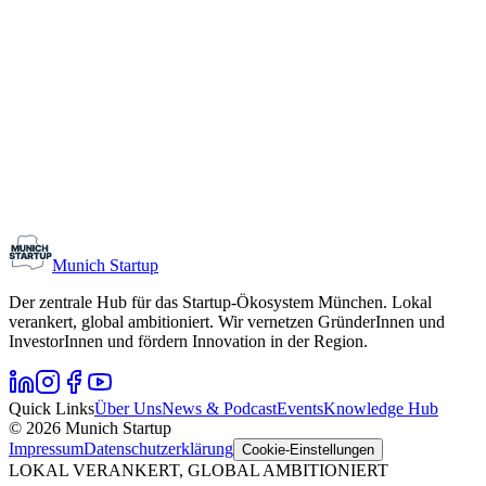
Networking
Monthly Meetup: Erfinder Verein / Inventors Associa
11. August 2026
19:00 – 22:30
Ristorante Firenze, München
Early-Stage
Gründungsinteressierte
Munich Startup
Der zentrale Hub für das Startup-Ökosystem München. Lokal
verankert, global ambitioniert. Wir vernetzen GründerInnen und
InvestorInnen und fördern Innovation in der Region.
Quick Links
Über Uns
News & Podcast
Events
Knowledge Hub
© 2026 Munich Startup
Impressum
Datenschutzerklärung
Cookie-Einstellungen
LOKAL VERANKERT, GLOBAL AMBITIONIERT