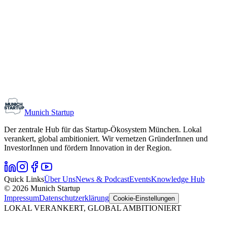
Monthly Meetup: Erfinder Verein / Inventors Associa
11. August 2026
19:00 – 22:30
Ristorante Firenze, München
Early-Stage
Gründungsinteressierte
Munich Startup
Der zentrale Hub für das Startup-Ökosystem München. Lokal
verankert, global ambitioniert. Wir vernetzen GründerInnen und
InvestorInnen und fördern Innovation in der Region.
Quick Links
Über Uns
News & Podcast
Events
Knowledge Hub
© 2026 Munich Startup
Impressum
Datenschutzerklärung
Cookie-Einstellungen
LOKAL VERANKERT, GLOBAL AMBITIONIERT