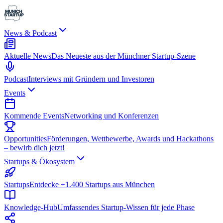
News & Podcast
Aktuelle News
Das Neueste aus der Münchner Startup-Szene
Podcast
Interviews mit Gründern und Investoren
Events
Kommende Events
Networking und Konferenzen
Opportunities
Förderungen, Wettbewerbe, Awards und Hackathons
– bewirb dich jetzt!
Startups & Ökosystem
Startups
Entdecke +1.400 Startups aus München
Knowledge-Hub
Umfassendes Startup-Wissen für jede Phase