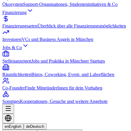
Ökosystem
Support-Organisationen, Studenteninitiativen & Co
Finanzierung
Finanzierungsarten
Überblick über alle Finanzierungsmöglichkeiten
Investoren
VCs und Business Angels in München
Jobs & Co
Stellenanzeigen
Jobs und Praktika in Münchner Startups
Räumlichkeiten
Büros, Coworking, Event- und Laborflächen
Co-Founder
Finde MitgründerInnen für dein Vorhaben
Sonstiges
Kooperationen, Gesuche und weitere Angebote
en
English
de
Deutsch