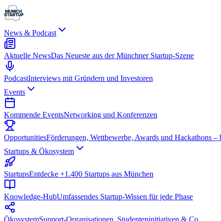
News & Podcast
Aktuelle News
Das Neueste aus der Münchner Startup-Szene
Podcast
Interviews mit Gründern und Investoren
Events
Kommende Events
Networking und Konferenzen
Opportunities
Förderungen, Wettbewerbe, Awards und Hackathons – be
Startups & Ökosystem
Startups
Entdecke +1.400 Startups aus München
Knowledge-Hub
Umfassendes Startup-Wissen für jede Phase
Ökosystem
Support-Organisationen, Studenteninitiativen & Co