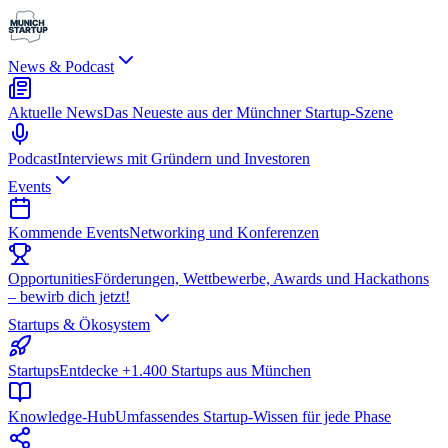
News & Podcast
Aktuelle News
Das Neueste aus der Münchner Startup-Szene
Podcast
Interviews mit Gründern und Investoren
Events
Kommende Events
Networking und Konferenzen
Opportunities
Förderungen, Wettbewerbe, Awards und Hackathons
– bewirb dich jetzt!
Startups & Ökosystem
Startups
Entdecke +1.400 Startups aus München
Knowledge-Hub
Umfassendes Startup-Wissen für jede Phase