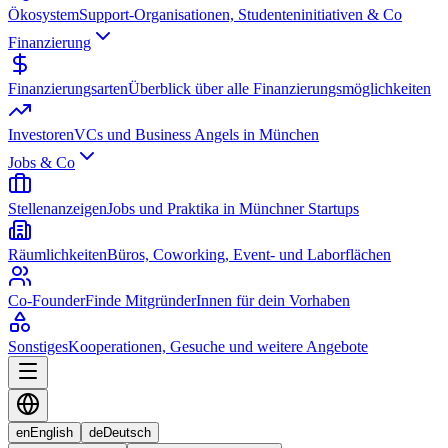
Ökosystem
Support-Organisationen, Studenteninitiativen & Co
Finanzierung
Finanzierungsarten
Überblick über alle Finanzierungsmöglichkeiten
Investoren
VCs und Business Angels in München
Jobs & Co
Stellenanzeigen
Jobs und Praktika in Münchner Startups
Räumlichkeiten
Büros, Coworking, Event- und Laborflächen
Co-Founder
Finde MitgründerInnen für dein Vorhaben
Sonstiges
Kooperationen, Gesuche und weitere Angebote
en
English
de
Deutsch