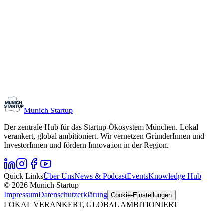
Monthly Meetup: Erfinder Verein / Inventors Associa
11. August 2026
19:00 – 22:30
Ristorante Firenze, München
Early-Stage
Gründungsinteressierte
Munich Startup
Der zentrale Hub für das Startup-Ökosystem München. Lokal
verankert, global ambitioniert. Wir vernetzen GründerInnen und
InvestorInnen und fördern Innovation in der Region.
Quick Links
Über Uns
News & Podcast
Events
Knowledge Hub
© 2026 Munich Startup
Impressum
Datenschutzerklärung
Cookie-Einstellungen
LOKAL VERANKERT, GLOBAL AMBITIONIERT