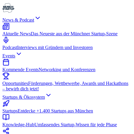
News & Podcast
Aktuelle News
Das Neueste aus der Münchner Startup-Szene
Podcast
Interviews mit Gründern und Investoren
Events
Kommende Events
Networking und Konferenzen
Opportunities
Förderungen, Wettbewerbe, Awards und Hackathons
– bewirb dich jetzt!
Startups & Ökosystem
Startups
Entdecke +1.400 Startups aus München
Knowledge-Hub
Umfassendes Startup-Wissen für jede Phase