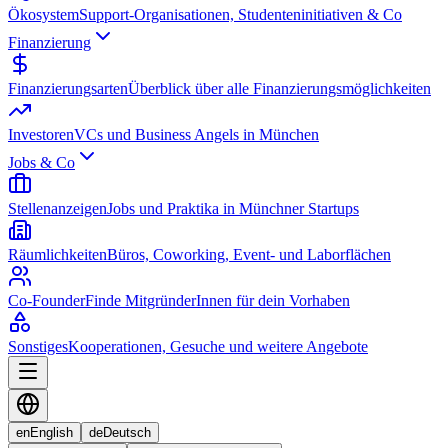
Ökosystem
Support-Organisationen, Studenteninitiativen & Co
Finanzierung
Finanzierungsarten
Überblick über alle Finanzierungsmöglichkeiten
Investoren
VCs und Business Angels in München
Jobs & Co
Stellenanzeigen
Jobs und Praktika in Münchner Startups
Räumlichkeiten
Büros, Coworking, Event- und Laborflächen
Co-Founder
Finde MitgründerInnen für dein Vorhaben
Sonstiges
Kooperationen, Gesuche und weitere Angebote
en
English
de
Deutsch