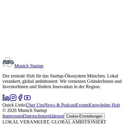
Monthly Meetup: Erfinder Verein / Inventors Associa
11. August 2026
19:00 – 22:30
Ristorante Firenze, München
Early-Stage
Gründungsinteressierte
Munich Startup
Der zentrale Hub für das Startup-Ökosystem München. Lokal
verankert, global ambitioniert. Wir vernetzen GründerInnen und
InvestorInnen und fördern Innovation in der Region.
Quick Links
Über Uns
News & Podcast
Events
Knowledge Hub
© 2026 Munich Startup
Impressum
Datenschutzerklärung
Cookie-Einstellungen
LOKAL VERANKERT, GLOBAL AMBITIONIERT