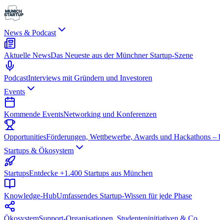
News & Podcast
Aktuelle News
Das Neueste aus der Münchner Startup-Szene
Podcast
Interviews mit Gründern und Investoren
Events
Kommende Events
Networking und Konferenzen
Opportunities
Förderungen, Wettbewerbe, Awards und Hackathons – be
Startups & Ökosystem
Startups
Entdecke +1.400 Startups aus München
Knowledge-Hub
Umfassendes Startup-Wissen für jede Phase
Ökosystem
Support-Organisationen, Studenteninitiativen & Co