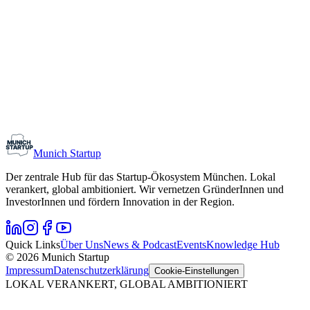
Monthly Meetup: Erfinder Verein / Inventors Associa
11. August 2026
19:00 – 22:30
Ristorante Firenze, München
Early-Stage
Gründungsinteressierte
Munich Startup
Der zentrale Hub für das Startup-Ökosystem München. Lokal
verankert, global ambitioniert. Wir vernetzen GründerInnen und
InvestorInnen und fördern Innovation in der Region.
Quick Links
Über Uns
News & Podcast
Events
Knowledge Hub
© 2026 Munich Startup
Impressum
Datenschutzerklärung
Cookie-Einstellungen
LOKAL VERANKERT, GLOBAL AMBITIONIERT