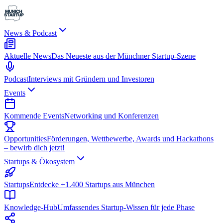
News & Podcast
Aktuelle News
Das Neueste aus der Münchner Startup-Szene
Podcast
Interviews mit Gründern und Investoren
Events
Kommende Events
Networking und Konferenzen
Opportunities
Förderungen, Wettbewerbe, Awards und Hackathons
– bewirb dich jetzt!
Startups & Ökosystem
Startups
Entdecke +1.400 Startups aus München
Knowledge-Hub
Umfassendes Startup-Wissen für jede Phase