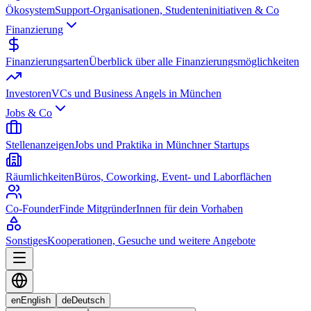
Ökosystem
Support-Organisationen, Studenteninitiativen & Co
Finanzierung
Finanzierungsarten
Überblick über alle Finanzierungsmöglichkeiten
Investoren
VCs und Business Angels in München
Jobs & Co
Stellenanzeigen
Jobs und Praktika in Münchner Startups
Räumlichkeiten
Büros, Coworking, Event- und Laborflächen
Co-Founder
Finde MitgründerInnen für dein Vorhaben
Sonstiges
Kooperationen, Gesuche und weitere Angebote
en
English
de
Deutsch