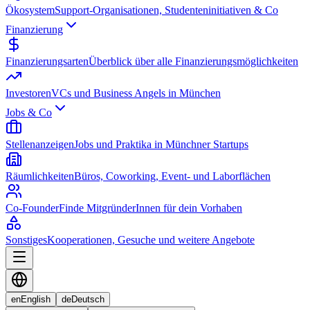
Ökosystem
Support-Organisationen, Studenteninitiativen & Co
Finanzierung
Finanzierungsarten
Überblick über alle Finanzierungsmöglichkeiten
Investoren
VCs und Business Angels in München
Jobs & Co
Stellenanzeigen
Jobs und Praktika in Münchner Startups
Räumlichkeiten
Büros, Coworking, Event- und Laborflächen
Co-Founder
Finde MitgründerInnen für dein Vorhaben
Sonstiges
Kooperationen, Gesuche und weitere Angebote
en
English
de
Deutsch