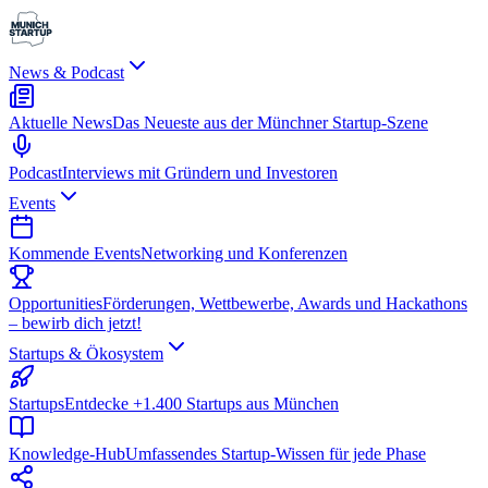
News & Podcast
Aktuelle News
Das Neueste aus der Münchner Startup-Szene
Podcast
Interviews mit Gründern und Investoren
Events
Kommende Events
Networking und Konferenzen
Opportunities
Förderungen, Wettbewerbe, Awards und Hackathons
– bewirb dich jetzt!
Startups & Ökosystem
Startups
Entdecke +1.400 Startups aus München
Knowledge-Hub
Umfassendes Startup-Wissen für jede Phase