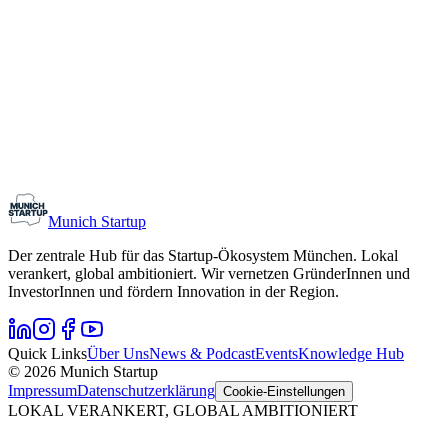
Monthly Meetup: Erfinder Verein / Inventors Associa
11. August 2026
19:00 – 22:30
Ristorante Firenze, München
Early-Stage
Gründungsinteressierte
Munich Startup
Der zentrale Hub für das Startup-Ökosystem München. Lokal
verankert, global ambitioniert. Wir vernetzen GründerInnen und
InvestorInnen und fördern Innovation in der Region.
Quick Links
Über Uns
News & Podcast
Events
Knowledge Hub
© 2026 Munich Startup
Impressum
Datenschutzerklärung
Cookie-Einstellungen
LOKAL VERANKERT, GLOBAL AMBITIONIERT