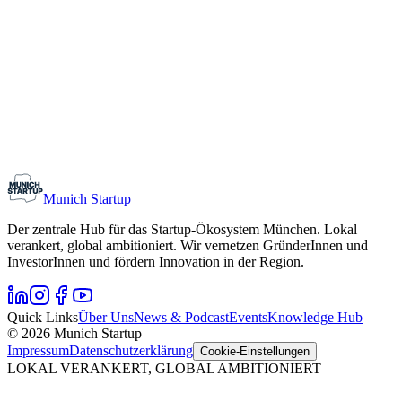
Monthly Meetup: Erfinder Verein / Inventors Associa
11. August 2026
19:00 – 22:30
Ristorante Firenze, München
Early-Stage
Gründungsinteressierte
Munich Startup
Der zentrale Hub für das Startup-Ökosystem München. Lokal
verankert, global ambitioniert. Wir vernetzen GründerInnen und
InvestorInnen und fördern Innovation in der Region.
Quick Links
Über Uns
News & Podcast
Events
Knowledge Hub
© 2026 Munich Startup
Impressum
Datenschutzerklärung
Cookie-Einstellungen
LOKAL VERANKERT, GLOBAL AMBITIONIERT