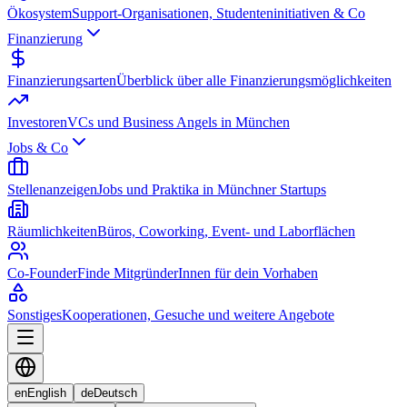
Ökosystem
Support-Organisationen, Studenteninitiativen & Co
Finanzierung
Finanzierungsarten
Überblick über alle Finanzierungsmöglichkeiten
Investoren
VCs und Business Angels in München
Jobs & Co
Stellenanzeigen
Jobs und Praktika in Münchner Startups
Räumlichkeiten
Büros, Coworking, Event- und Laborflächen
Co-Founder
Finde MitgründerInnen für dein Vorhaben
Sonstiges
Kooperationen, Gesuche und weitere Angebote
en
English
de
Deutsch