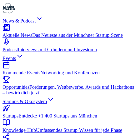
News & Podcast
Aktuelle News
Das Neueste aus der Münchner Startup-Szene
Podcast
Interviews mit Gründern und Investoren
Events
Kommende Events
Networking und Konferenzen
Opportunities
Förderungen, Wettbewerbe, Awards und Hackathons
– bewirb dich jetzt!
Startups & Ökosystem
Startups
Entdecke +1.400 Startups aus München
Knowledge-Hub
Umfassendes Startup-Wissen für jede Phase