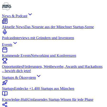
News & Podcast
Aktuelle News
Das Neueste aus der Münchner Startup-Szene
Podcast
Interviews mit Gründern und Investoren
Events
Kommende Events
Networking und Konferenzen
Opportunities
Förderungen, Wettbewerbe, Awards und Hackathons
– bewirb dich jetzt!
Startups & Ökosystem
Startups
Entdecke +1.400 Startups aus München
Knowledge-Hub
Umfassendes Startup-Wissen für jede Phase