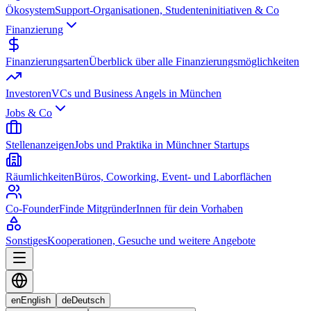
Ökosystem
Support-Organisationen, Studenteninitiativen & Co
Finanzierung
Finanzierungsarten
Überblick über alle Finanzierungsmöglichkeiten
Investoren
VCs und Business Angels in München
Jobs & Co
Stellenanzeigen
Jobs und Praktika in Münchner Startups
Räumlichkeiten
Büros, Coworking, Event- und Laborflächen
Co-Founder
Finde MitgründerInnen für dein Vorhaben
Sonstiges
Kooperationen, Gesuche und weitere Angebote
en
English
de
Deutsch