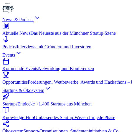
News & Podcast
Aktuelle News
Das Neueste aus der Münchner Startup-Szene
Podcast
Interviews mit Gründern und Investoren
Events
Kommende Events
Networking und Konferenzen
Opportunities
Förderungen, Wettbewerbe, Awards und Hackathons – be
Startups & Ökosystem
Startups
Entdecke +1.400 Startups aus München
Knowledge-Hub
Umfassendes Startup-Wissen für jede Phase
Ökosystem
Support-Organisationen, Studenteninitiativen & Co