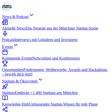
News & Podcast
Aktuelle News
Das Neueste aus der Münchner Startup-Szene
Podcast
Interviews mit Gründern und Investoren
Events
Kommende Events
Networking und Konferenzen
Opportunities
Förderungen, Wettbewerbe, Awards und Hackathons
– bewirb dich jetzt!
Startups & Ökosystem
Startups
Entdecke +1.400 Startups aus München
Knowledge-Hub
Umfassendes Startup-Wissen für jede Phase