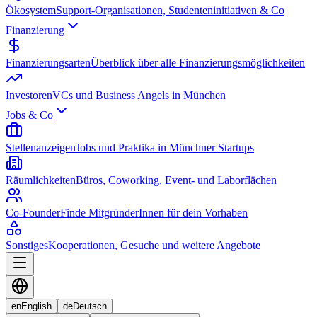
Ökosystem
Support-Organisationen, Studenteninitiativen & Co
Finanzierung
Finanzierungsarten
Überblick über alle Finanzierungsmöglichkeiten
Investoren
VCs und Business Angels in München
Jobs & Co
Stellenanzeigen
Jobs und Praktika in Münchner Startups
Räumlichkeiten
Büros, Coworking, Event- und Laborflächen
Co-Founder
Finde MitgründerInnen für dein Vorhaben
Sonstiges
Kooperationen, Gesuche und weitere Angebote
en
English
de
Deutsch