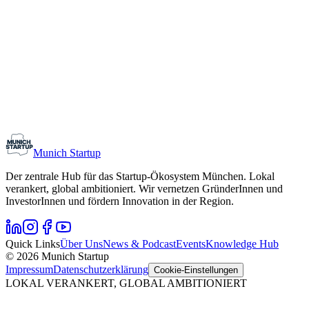
Monthly Meetup: Erfinder Verein / Inventors Associa
11. August 2026
19:00 – 22:30
Ristorante Firenze, München
Early-Stage
Gründungsinteressierte
Munich Startup
Der zentrale Hub für das Startup-Ökosystem München. Lokal
verankert, global ambitioniert. Wir vernetzen GründerInnen und
InvestorInnen und fördern Innovation in der Region.
Quick Links
Über Uns
News & Podcast
Events
Knowledge Hub
© 2026 Munich Startup
Impressum
Datenschutzerklärung
Cookie-Einstellungen
LOKAL VERANKERT, GLOBAL AMBITIONIERT