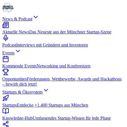
News & Podcast
Aktuelle News
Das Neueste aus der Münchner Startup-Szene
Podcast
Interviews mit Gründern und Investoren
Events
Kommende Events
Networking und Konferenzen
Opportunities
Förderungen, Wettbewerbe, Awards und Hackathons
– bewirb dich jetzt!
Startups & Ökosystem
Startups
Entdecke +1.400 Startups aus München
Knowledge-Hub
Umfassendes Startup-Wissen für jede Phase