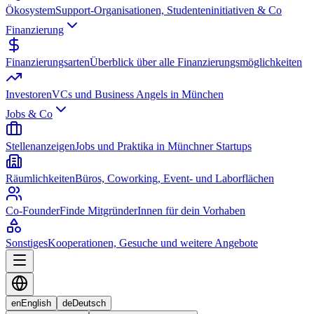
Ökosystem
Support-Organisationen, Studenteninitiativen & Co
Finanzierung
Finanzierungsarten
Überblick über alle Finanzierungsmöglichkeiten
Investoren
VCs und Business Angels in München
Jobs & Co
Stellenanzeigen
Jobs und Praktika in Münchner Startups
Räumlichkeiten
Büros, Coworking, Event- und Laborflächen
Co-Founder
Finde MitgründerInnen für dein Vorhaben
Sonstiges
Kooperationen, Gesuche und weitere Angebote
en
English
de
Deutsch