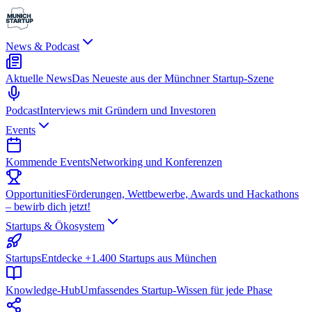
News & Podcast
Aktuelle News
Das Neueste aus der Münchner Startup-Szene
Podcast
Interviews mit Gründern und Investoren
Events
Kommende Events
Networking und Konferenzen
Opportunities
Förderungen, Wettbewerbe, Awards und Hackathons
– bewirb dich jetzt!
Startups & Ökosystem
Startups
Entdecke +1.400 Startups aus München
Knowledge-Hub
Umfassendes Startup-Wissen für jede Phase