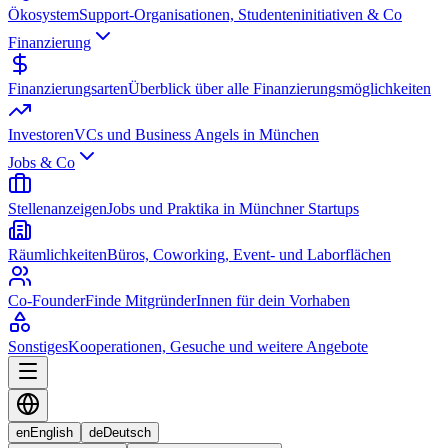
Ökosystem
Support-Organisationen, Studenteninitiativen & Co
Finanzierung
Finanzierungsarten
Überblick über alle Finanzierungsmöglichkeiten
Investoren
VCs und Business Angels in München
Jobs & Co
Stellenanzeigen
Jobs und Praktika in Münchner Startups
Räumlichkeiten
Büros, Coworking, Event- und Laborflächen
Co-Founder
Finde MitgründerInnen für dein Vorhaben
Sonstiges
Kooperationen, Gesuche und weitere Angebote
en
English
de
Deutsch