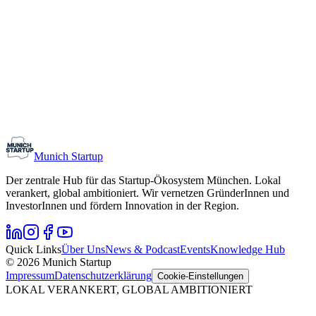
Monthly Meetup: Erfinder Verein / Inventors Associa
11. August 2026
19:00 – 22:30
Ristorante Firenze, München
Early-Stage
Gründungsinteressierte
Munich Startup
Der zentrale Hub für das Startup-Ökosystem München. Lokal
verankert, global ambitioniert. Wir vernetzen GründerInnen und
InvestorInnen und fördern Innovation in der Region.
Quick Links
Über Uns
News & Podcast
Events
Knowledge Hub
© 2026 Munich Startup
Impressum
Datenschutzerklärung
Cookie-Einstellungen
LOKAL VERANKERT, GLOBAL AMBITIONIERT