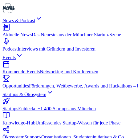
News & Podcast
Aktuelle News
Das Neueste aus der Münchner Startup-Szene
Podcast
Interviews mit Gründern und Investoren
Events
Kommende Events
Networking und Konferenzen
Opportunities
Förderungen, Wettbewerbe, Awards und Hackathons – be
Startups & Ökosystem
Startups
Entdecke +1.400 Startups aus München
Knowledge-Hub
Umfassendes Startup-Wissen für jede Phase
Ökosystem
Support-Organisationen, Studenteninitiativen & Co