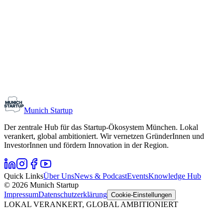
Monthly Meetup: Erfinder Verein / Inventors Associa
11. August 2026
19:00 – 22:30
Ristorante Firenze, München
Early-Stage
Gründungsinteressierte
Munich Startup
Der zentrale Hub für das Startup-Ökosystem München. Lokal
verankert, global ambitioniert. Wir vernetzen GründerInnen und
InvestorInnen und fördern Innovation in der Region.
Quick Links
Über Uns
News & Podcast
Events
Knowledge Hub
© 2026 Munich Startup
Impressum
Datenschutzerklärung
Cookie-Einstellungen
LOKAL VERANKERT, GLOBAL AMBITIONIERT