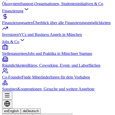
Ökosystem
Support-Organisationen, Studenteninitiativen & Co
Finanzierung
Finanzierungsarten
Überblick über alle Finanzierungsmöglichkeiten
Investoren
VCs und Business Angels in München
Jobs & Co
Stellenanzeigen
Jobs und Praktika in Münchner Startups
Räumlichkeiten
Büros, Coworking, Event- und Laborflächen
Co-Founder
Finde MitgründerInnen für dein Vorhaben
Sonstiges
Kooperationen, Gesuche und weitere Angebote
en
English
de
Deutsch