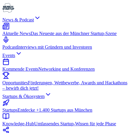
News & Podcast
Aktuelle News
Das Neueste aus der Münchner Startup-Szene
Podcast
Interviews mit Gründern und Investoren
Events
Kommende Events
Networking und Konferenzen
Opportunities
Förderungen, Wettbewerbe, Awards und Hackathons
– bewirb dich jetzt!
Startups & Ökosystem
Startups
Entdecke +1.400 Startups aus München
Knowledge-Hub
Umfassendes Startup-Wissen für jede Phase