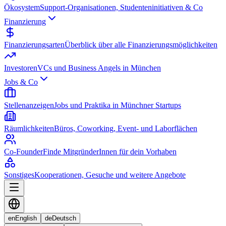
Ökosystem
Support-Organisationen, Studenteninitiativen & Co
Finanzierung
Finanzierungsarten
Überblick über alle Finanzierungsmöglichkeiten
Investoren
VCs und Business Angels in München
Jobs & Co
Stellenanzeigen
Jobs und Praktika in Münchner Startups
Räumlichkeiten
Büros, Coworking, Event- und Laborflächen
Co-Founder
Finde MitgründerInnen für dein Vorhaben
Sonstiges
Kooperationen, Gesuche und weitere Angebote
en
English
de
Deutsch