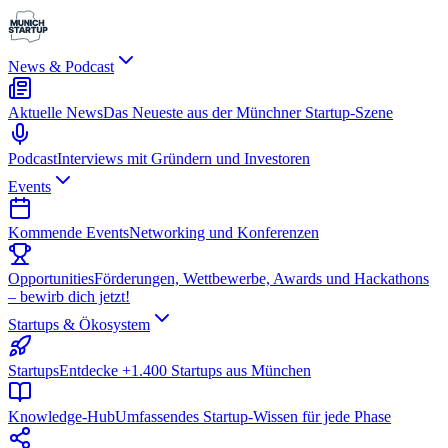
News & Podcast
Aktuelle News
Das Neueste aus der Münchner Startup-Szene
Podcast
Interviews mit Gründern und Investoren
Events
Kommende Events
Networking und Konferenzen
Opportunities
Förderungen, Wettbewerbe, Awards und Hackathons
– bewirb dich jetzt!
Startups & Ökosystem
Startups
Entdecke +1.400 Startups aus München
Knowledge-Hub
Umfassendes Startup-Wissen für jede Phase