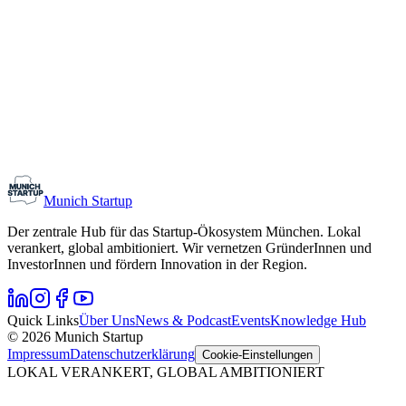
Monthly Meetup: Erfinder Verein / Inventors Associa
11. August 2026
19:00 – 22:30
Ristorante Firenze, München
Early-Stage
Gründungsinteressierte
Munich Startup
Der zentrale Hub für das Startup-Ökosystem München. Lokal
verankert, global ambitioniert. Wir vernetzen GründerInnen und
InvestorInnen und fördern Innovation in der Region.
Quick Links
Über Uns
News & Podcast
Events
Knowledge Hub
© 2026 Munich Startup
Impressum
Datenschutzerklärung
Cookie-Einstellungen
LOKAL VERANKERT, GLOBAL AMBITIONIERT