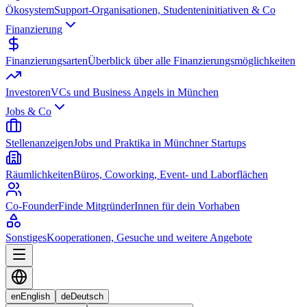
Ökosystem
Support-Organisationen, Studenteninitiativen & Co
Finanzierung
Finanzierungsarten
Überblick über alle Finanzierungsmöglichkeiten
Investoren
VCs und Business Angels in München
Jobs & Co
Stellenanzeigen
Jobs und Praktika in Münchner Startups
Räumlichkeiten
Büros, Coworking, Event- und Laborflächen
Co-Founder
Finde MitgründerInnen für dein Vorhaben
Sonstiges
Kooperationen, Gesuche und weitere Angebote
en
English
de
Deutsch