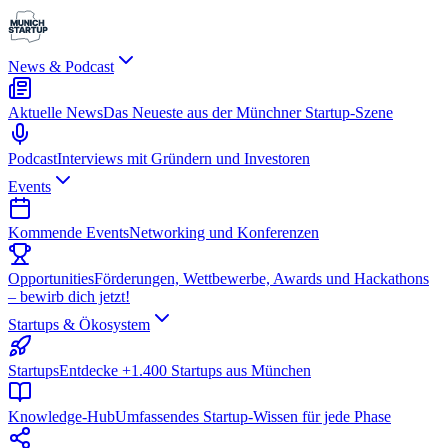
News & Podcast
Aktuelle News
Das Neueste aus der Münchner Startup-Szene
Podcast
Interviews mit Gründern und Investoren
Events
Kommende Events
Networking und Konferenzen
Opportunities
Förderungen, Wettbewerbe, Awards und Hackathons
– bewirb dich jetzt!
Startups & Ökosystem
Startups
Entdecke +1.400 Startups aus München
Knowledge-Hub
Umfassendes Startup-Wissen für jede Phase