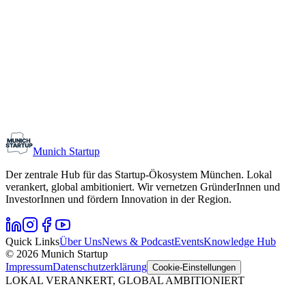
Monthly Meetup: Erfinder Verein / Inventors Associa
11. August 2026
19:00 – 22:30
Ristorante Firenze, München
Early-Stage
Gründungsinteressierte
Munich Startup
Der zentrale Hub für das Startup-Ökosystem München. Lokal
verankert, global ambitioniert. Wir vernetzen GründerInnen und
InvestorInnen und fördern Innovation in der Region.
Quick Links
Über Uns
News & Podcast
Events
Knowledge Hub
© 2026 Munich Startup
Impressum
Datenschutzerklärung
Cookie-Einstellungen
LOKAL VERANKERT, GLOBAL AMBITIONIERT