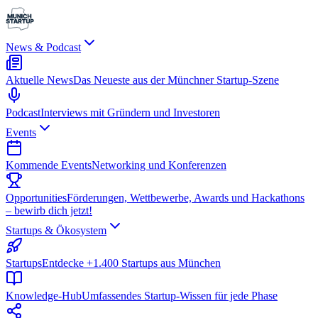
News & Podcast
Aktuelle News
Das Neueste aus der Münchner Startup-Szene
Podcast
Interviews mit Gründern und Investoren
Events
Kommende Events
Networking und Konferenzen
Opportunities
Förderungen, Wettbewerbe, Awards und Hackathons
– bewirb dich jetzt!
Startups & Ökosystem
Startups
Entdecke +1.400 Startups aus München
Knowledge-Hub
Umfassendes Startup-Wissen für jede Phase