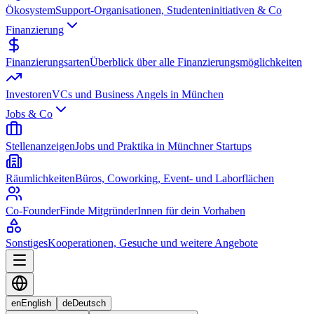
Ökosystem
Support-Organisationen, Studenteninitiativen & Co
Finanzierung
Finanzierungsarten
Überblick über alle Finanzierungsmöglichkeiten
Investoren
VCs und Business Angels in München
Jobs & Co
Stellenanzeigen
Jobs und Praktika in Münchner Startups
Räumlichkeiten
Büros, Coworking, Event- und Laborflächen
Co-Founder
Finde MitgründerInnen für dein Vorhaben
Sonstiges
Kooperationen, Gesuche und weitere Angebote
en
English
de
Deutsch