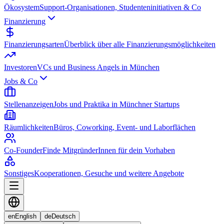
Ökosystem
Support-Organisationen, Studenteninitiativen & Co
Finanzierung
Finanzierungsarten
Überblick über alle Finanzierungsmöglichkeiten
Investoren
VCs und Business Angels in München
Jobs & Co
Stellenanzeigen
Jobs und Praktika in Münchner Startups
Räumlichkeiten
Büros, Coworking, Event- und Laborflächen
Co-Founder
Finde MitgründerInnen für dein Vorhaben
Sonstiges
Kooperationen, Gesuche und weitere Angebote
en
English
de
Deutsch