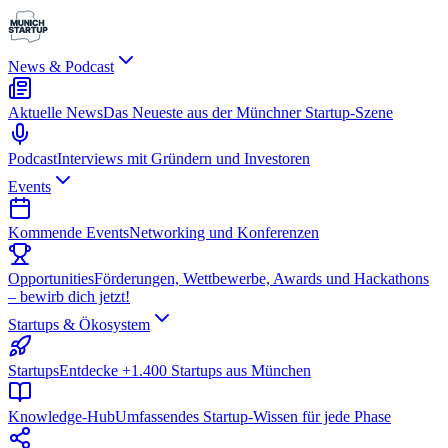
News & Podcast
Aktuelle News
Das Neueste aus der Münchner Startup-Szene
Podcast
Interviews mit Gründern und Investoren
Events
Kommende Events
Networking und Konferenzen
Opportunities
Förderungen, Wettbewerbe, Awards und Hackathons
– bewirb dich jetzt!
Startups & Ökosystem
Startups
Entdecke +1.400 Startups aus München
Knowledge-Hub
Umfassendes Startup-Wissen für jede Phase