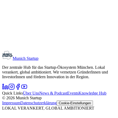
Monthly Meetup: Erfinder Verein / Inventors Associa
11. August 2026
19:00 – 22:30
Ristorante Firenze, München
Early-Stage
Gründungsinteressierte
Munich Startup
Der zentrale Hub für das Startup-Ökosystem München. Lokal
verankert, global ambitioniert. Wir vernetzen GründerInnen und
InvestorInnen und fördern Innovation in der Region.
Quick Links
Über Uns
News & Podcast
Events
Knowledge Hub
© 2026 Munich Startup
Impressum
Datenschutzerklärung
Cookie-Einstellungen
LOKAL VERANKERT, GLOBAL AMBITIONIERT