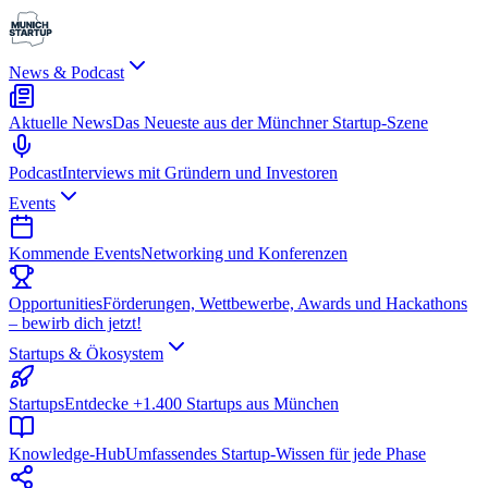
News & Podcast
Aktuelle News
Das Neueste aus der Münchner Startup-Szene
Podcast
Interviews mit Gründern und Investoren
Events
Kommende Events
Networking und Konferenzen
Opportunities
Förderungen, Wettbewerbe, Awards und Hackathons
– bewirb dich jetzt!
Startups & Ökosystem
Startups
Entdecke +1.400 Startups aus München
Knowledge-Hub
Umfassendes Startup-Wissen für jede Phase