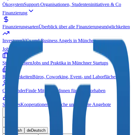
Ökosystem
Support-Organisationen, Studenteninitiativen & Co
Finanzierung
Finanzierungsarten
Überblick über alle Finanzierungsmöglichkeiten
Investoren
VCs und Business Angels in München
Jobs & Co
Stellenanzeigen
Jobs und Praktika in Münchner Startups
Räumlichkeiten
Büros, Coworking, Event- und Laborflächen
Co-Founder
Finde MitgründerInnen für dein Vorhaben
Sonstiges
Kooperationen, Gesuche und weitere Angebote
en
English
de
Deutsch