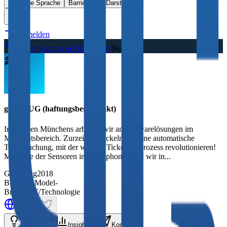
Einfache Sprache
Barrierefreie Darstellung
Anmelden
Home
/
Startups & Ökosystem
/
Startups
golane UG (haftungsbeschränkt)
Im Herzen Münchens arbeiten wir an Softwarelösungen im
Mobilitätsbereich. Zurzeit entwickeln wir eine automatische
Ticketbuchung, mit der wir den Ticketing-Prozess revolutionieren!
Mit Hilfe der Sensoren in Smartphones sind wir in...
Gründung
2018
Business Model
-
Branche
IT/Technologie
Über Uns
Insights
Kontakt