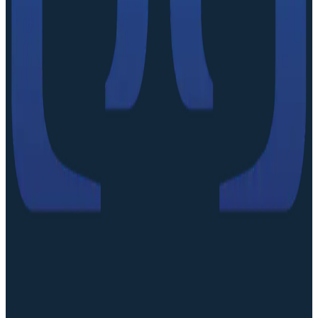
Startups für City Demo Day 2026 gesucht
NextGen Tak
07.08.26
06.08.26
3 Min.
4 Min.