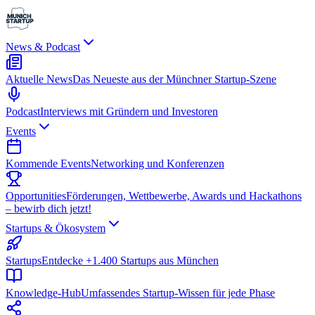
News & Podcast
Aktuelle News
Das Neueste aus der Münchner Startup-Szene
Podcast
Interviews mit Gründern und Investoren
Events
Kommende Events
Networking und Konferenzen
Opportunities
Förderungen, Wettbewerbe, Awards und Hackathons
– bewirb dich jetzt!
Startups & Ökosystem
Startups
Entdecke +1.400 Startups aus München
Knowledge-Hub
Umfassendes Startup-Wissen für jede Phase