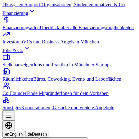
Ökosystem
Support-Organisationen, Studenteninitiativen & Co
Finanzierung
Finanzierungsarten
Überblick über alle Finanzierungsmöglichkeiten
Investoren
VCs und Business Angels in München
Jobs & Co
Stellenanzeigen
Jobs und Praktika in Münchner Startups
Räumlichkeiten
Büros, Coworking, Event- und Laborflächen
Co-Founder
Finde MitgründerInnen für dein Vorhaben
Sonstiges
Kooperationen, Gesuche und weitere Angebote
en
English
de
Deutsch