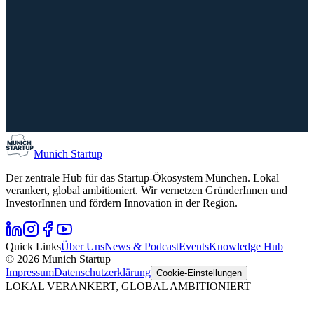
German Innovation & Venture Day 2026
MunichTech
17. September 2026
20.–21. Sep
16:00 – 23:30
Messe Mün
WERK1, München
Munich Startup
Der zentrale Hub für das Startup-Ökosystem München. Lokal
verankert, global ambitioniert. Wir vernetzen GründerInnen und
InvestorInnen und fördern Innovation in der Region.
Quick Links
Über Uns
News & Podcast
Events
Knowledge Hub
© 2026 Munich Startup
Impressum
Datenschutzerklärung
Cookie-Einstellungen
LOKAL VERANKERT, GLOBAL AMBITIONIERT